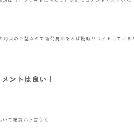
感想は（オブラートに包んで）気軽にコメントくださいね
月の時点のお話なので新発見があれば随時リライトしていき
トメントは良い！
おいて結論から言うと