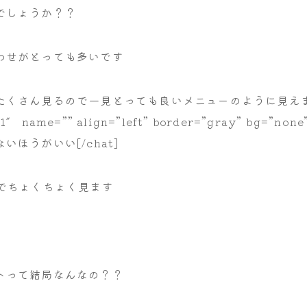
でしょうか？？
わせがとっても多いです
たくさん見るので一見とっても良いメニューのように見え
n1″ name=”” align=”left” border=”gray” bg=”non
ほうがいい[/chat]
Sでちょくちょく見ます
トって結局なんなの？？