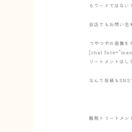
るワードではない
自店でもお問い合
つやつやの画像を
[chat face=”ma
リートメントはしない
なんて投稿もSN
酸熱トリートメン