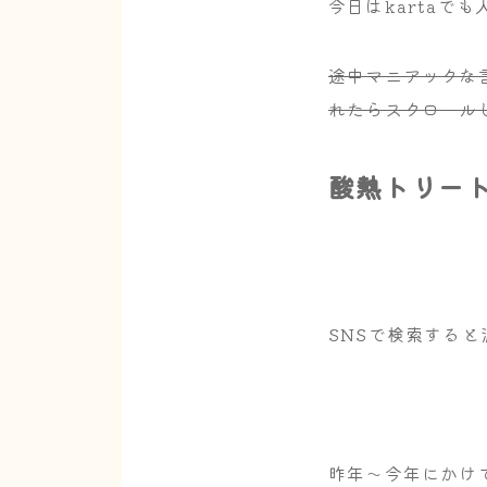
今日はkartaで
途中マニアックな
れたらスクロール
酸熱トリー
SNSで検索する
昨年～今年にかけ