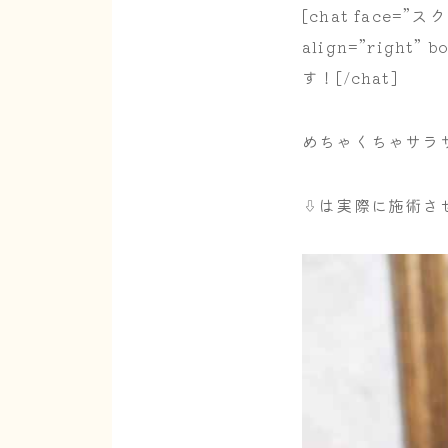
[chat face=”ス
align=”right”
す！[/chat]
めちゃくちゃサラ
⇩は実際に施術さ