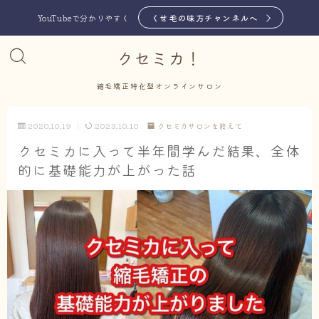
くせ毛の味方チャンネルへ
YouTubeで分かりやすく
クセミカ！
縮毛矯正特化型オンラインサロン
2020.10.19
2023.10.10
クセミカサロンを終えて
クセミカに入って半年間学んだ結果、全体
的に基礎能力が上がった話