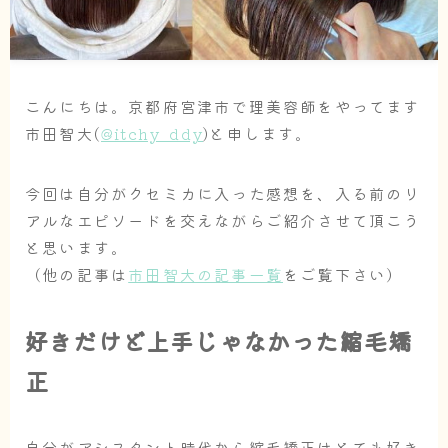
こんにちは。京都府宮津市で理美容師をやってます
市田智大(
@itchy_ddy
)と申します。
今回は自分がクセミカに入った感想を、入る前のリ
アルなエピソードを交えながらご紹介させて頂こう
と思います。
（他の記事は
市田智大の記事一覧
をご覧下さい）
好きだけど上手じゃなかった縮毛矯
正
自分がアシスタント時代から縮毛矯正はとても好き