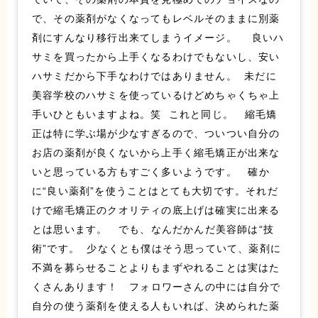
で、その薬剤がなくなってもレベルそのままに別薬
剤にすんなり移行出来てしまうイメージ。 良いハ
サミを買ったから上手くなるわけでもないし、安い
ハサミだから下手なわけではありません。 未だに
美容学校のハサミを使っているけどめちゃくちゃ上
手いひともいますよね。笑 これと同じ。 縮毛矯
正は特に学ぶ場が少なすぎるので、ついつい自分の
お店の薬剤が良くないから上手く縮毛矯正が出来な
いと思っている方もすごく多いようです。 確か
に“良い薬剤”を使うことはとても大切です。それだ
けで縮毛矯正のクオリティの底上げは確実に出来る
とは思います。 でも、なんだかんだ美容師は“技
術”です。 少なくとも僕はそう思っていて、薬剤に
不満を募らせることよりもまずやれることは実はた
くさんあります！ フォロワーさんの中には自分で
自分の使う薬剤を使える人もいれば、決められた薬