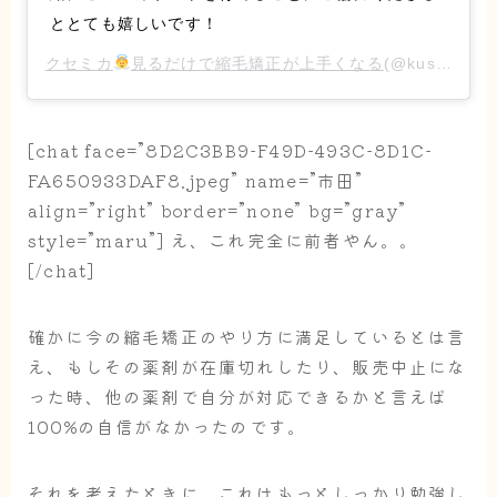
ととても嬉しいです！
クセミカ
見るだけで縮毛矯正が上手くなる
(@kusegenomikata)がシェアした投稿 –
[chat face=”8D2C3BB9-F49D-493C-8D1C-
FA650933DAF8.jpeg” name=”市田”
align=”right” border=”none” bg=”gray”
style=”maru”] え、これ完全に前者やん。。
[/chat]
確かに今の縮毛矯正のやり方に満足しているとは言
え、もしその薬剤が在庫切れしたり、販売中止にな
った時、他の薬剤で自分が対応できるかと言えば
100%の自信がなかったのです。
それを考えたときに、これはもっとしっかり勉強し