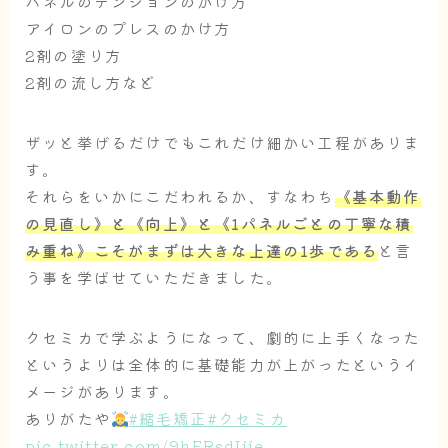
パネルのテンションのかけ方
アイロンのプレスのかけ方
2剤の塗り方
2剤の流し方など
ザッと挙げるだけでもこれだけ細かい工程がありま
す。
それらをいかにこだわれるか、すなわち
《基本動作
の見直し》と《向上》と《1パネルごとの丁寧な積
み重ね》こそがまずは大きな上達の1歩である
と言
う事を学ばせていただきました。
クセミカで学ぶようになって、劇的に上手くなった
というよりは全体的に基礎能力が上がったというイ
メージがあります。
ありがたや
#縮毛矯正
#クセミカ
pic.twitter.com/9hERsdIiie