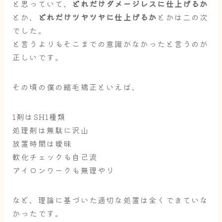
と思っていて、
どれだけダメージレスに仕上げるか
とか、
どれだけツヤツヤに仕上げるか
とかは二の次
でした。
と言うよりもそこまでの意識がなかったと言うのが
正しいです。
その頃の僕の縮毛矯正といえば、
1剤はSH1種類
処理剤は無駄に沢山
放置時間は曖昧
軟化チェックも自己流
アイロンワークも無理やり
など、
理論に基づいた適切な処置は全くできていな
かった
です。