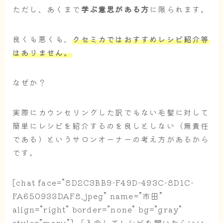
ただし、あくまで
学ぶ意思がある方
に限られます。
良くも悪くも、
クセミカではおすすめレシピ紹介等
はありません。
なぜか？
実際にカウンセリングした訳でもない毛髪に対して
簡単にレシピを紹介するのを良しとしない（無責任
である）というサロンオーナーの考え方があるから
です。
[chat face=”8D2C3BB9-F49D-493C-8D1C-
FA650933DAF8.jpeg” name=”市田”
align=”right” border=”none” bg=”gray”
style=”maru”] 「入会してレシピを聞いたらいい