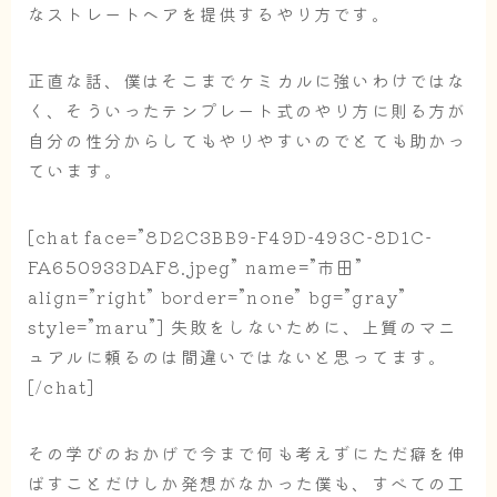
なストレートヘアを提供するやり方です。
正直な話、僕はそこまでケミカルに強いわけではな
く、そういったテンプレート式のやり方に則る方が
自分の性分からしてもやりやすいのでとても助かっ
ています。
[chat face=”8D2C3BB9-F49D-493C-8D1C-
FA650933DAF8.jpeg” name=”市田”
align=”right” border=”none” bg=”gray”
style=”maru”] 失敗をしないために、上質のマニ
ュアルに頼るのは間違いではないと思ってます。
[/chat]
その学びのおかげで今まで何も考えずにただ癖を伸
ばすことだけしか発想がなかった僕も、すべての工