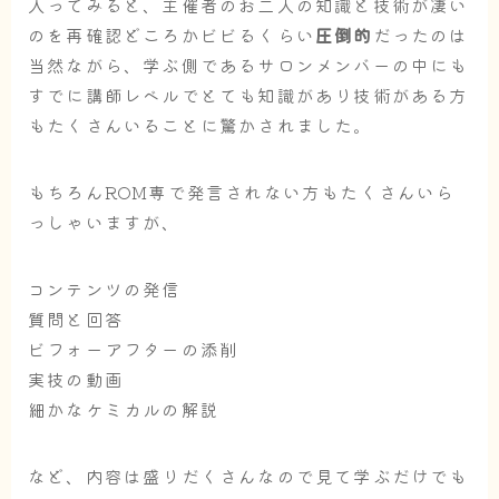
入ってみると、主催者のお二人の知識と技術が凄い
のを再確認どころかビビるくらい
圧倒的
だったのは
当然ながら、学ぶ側であるサロンメンバーの中にも
すでに講師レベルでとても知識があり技術がある方
もたくさんいることに驚かされました。
もちろんROM専で発言されない方もたくさんいら
っしゃいますが、
コンテンツの発信
質問と回答
ビフォーアフターの添削
実技の動画
細かなケミカルの解説
など、内容は盛りだくさんなので見て学ぶだけでも