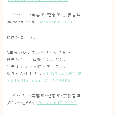
— イッチー/美容師×理容師×京都宮津
(@itchy_ddy)
October 15, 2020
動画がコチラ↓
2年分のシンプルなリタッチ矯正。
根元から中間は乾かしただけ。
毛先はカット＋軽くアイロン。
もちろん仕上げは
#手櫛でvoi
#縮毛矯正
pic.twitter.com/8Cu72SGliS
— イッチー/美容師×理容師×京都宮津
(@itchy_ddy)
October 17, 2020