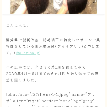
こんにちは。
滋賀県で髪質改善・縮毛矯正に特化したサロンで美
容師をしている青木愛里彩(アオキアリサ)と申しま
す。(
@a_arisa_y
)
この記事では、クセミカ第1期を終えてみて・・
2020年4月〜9月までの6ヶ月間を振り返っての感
想を綴りました。
[chat face=”fSiYFHnz-1-1.jpeg” name=”アリ
サ” align=”right” border=”none” bg=”gray”
style=”maru”] ケミカルや縮毛矯正が苦手な女性