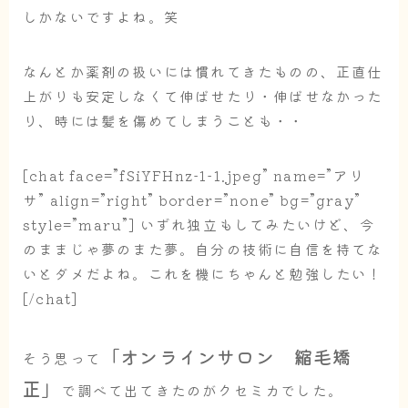
しかないですよね。笑
なんとか薬剤の扱いには慣れてきたものの、正直仕
上がりも安定しなくて伸ばせたり・伸ばせなかった
り、時には髪を傷めてしまうことも・・
[chat face=”fSiYFHnz-1-1.jpeg” name=”アリ
サ” align=”right” border=”none” bg=”gray”
style=”maru”] いずれ独立もしてみたいけど、今
のままじゃ夢のまた夢。自分の技術に自信を持てな
いとダメだよね。これを機にちゃんと勉強したい！
[/chat]
「オンラインサロン 縮毛矯
そう思って
正」
で調べて出てきたのがクセミカでした。